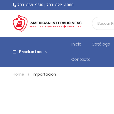
703-869-9516
|
703-822-4080
Inicio
Catálogo
Productos
Contacto
Home
importación