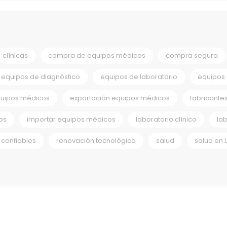
clínicas
compra de equipos médicos
compra segura
equipos de diagnóstico
equipos de laboratorio
equipos
quipos médicos
exportación equipos médicos
fabricante
os
importar equipos médicos
laboratorio clínico
la
confiables
renovación tecnológica
salud
salud en 