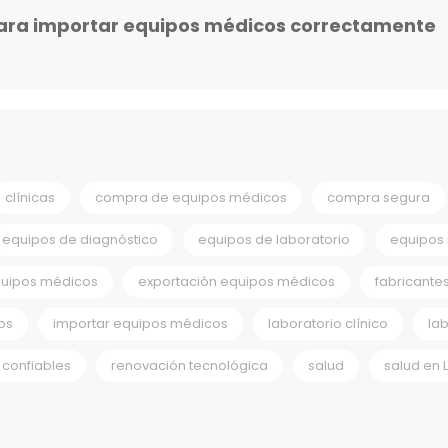
ara importar equipos médicos correctamente
clínicas
compra de equipos médicos
compra segura
equipos de diagnóstico
equipos de laboratorio
equipos
quipos médicos
exportación equipos médicos
fabricante
os
importar equipos médicos
laboratorio clínico
la
confiables
renovación tecnológica
salud
salud en 