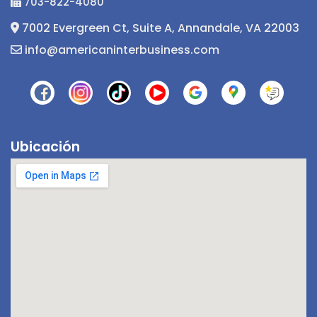
703-822-4080
7002 Evergreen Ct, Suite A, Annandale, VA 22003
info@americaninterbusiness.com
Ubicación
¡Hola! 👋! ¿Tienes alguna pregunta? Estoy
aquí para ayudarte.