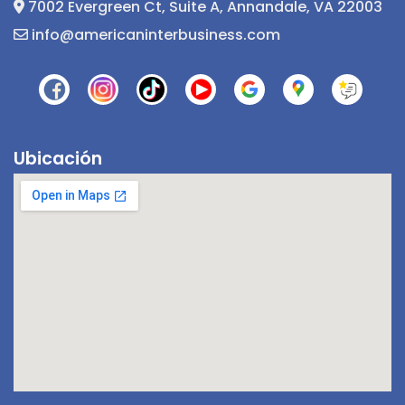
7002 Evergreen Ct, Suite A, Annandale, VA 22003
info@americaninterbusiness.com
Ubicación
¡Hola! 👋! ¿Tienes alguna pregunta? Estoy
aquí para ayudarte.