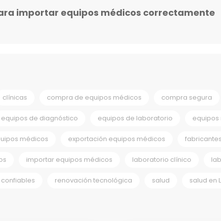
ara importar equipos médicos correctamente
clínicas
compra de equipos médicos
compra segura
equipos de diagnóstico
equipos de laboratorio
equipos
quipos médicos
exportación equipos médicos
fabricante
os
importar equipos médicos
laboratorio clínico
la
confiables
renovación tecnológica
salud
salud en 