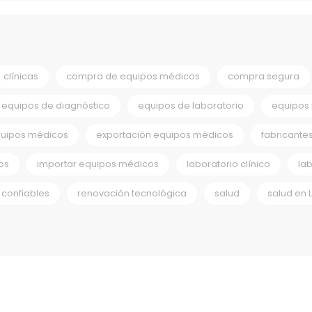
clínicas
compra de equipos médicos
compra segura
equipos de diagnóstico
equipos de laboratorio
equipos
quipos médicos
exportación equipos médicos
fabricante
os
importar equipos médicos
laboratorio clínico
la
confiables
renovación tecnológica
salud
salud en 