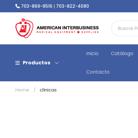
703-869-9516
|
703-822-4080
Inicio
Catálogo
Productos
Contacto
Home
clínicas