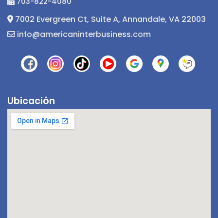
703-822-4080
7002 Evergreen Ct, Suite A, Annandale, VA 22003
info@americaninterbusiness.com
Ubicación
¡Hola! 👋! ¿Tienes alguna pregunta? Estoy
aquí para ayudarte.