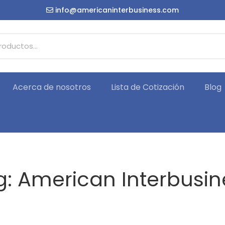
info@americaninterbusiness.com
Acerca de nosotros
Lista de Cotización
Blog
g: American Interbusin