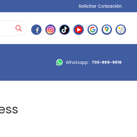
Solicitar Cotización
Whatsapp:
703-869-9516
ess