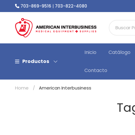
703-869-9516
|
703-822-4080
Inicio
Catálogo
Productos
Contacto
Home
American Interbusiness
Ta