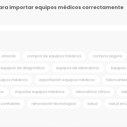
ara importar equipos médicos correctamente
clínicas
compra de equipos médicos
compra segura
equipos de diagnóstico
equipos de laboratorio
equipos
quipos médicos
exportación equipos médicos
fabricante
os
importar equipos médicos
laboratorio clínico
la
confiables
renovación tecnológica
salud
salud en 