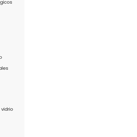
gicos
o
ales
vidrio