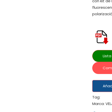
con kit de
fluorescen
polarizaci
List
Com
Añadi
Tag:
Marca:
VEL