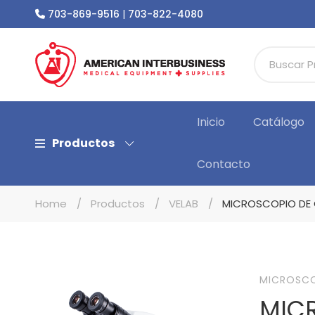
703-869-9516
|
703-822-4080
Inicio
Catálogo
Productos
Contacto
Home
Productos
VELAB
MICROSCOPIO DE 
MICROSC
MIC