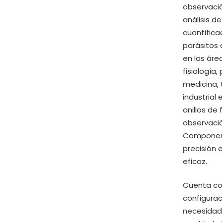
observación
análisis d
cuantifica
parásitos e
en las áre
fisiología
medicina, 
industrial
anillos de
observaci
Component
precisión 
eficaz.
Cuenta con
configurac
necesidade