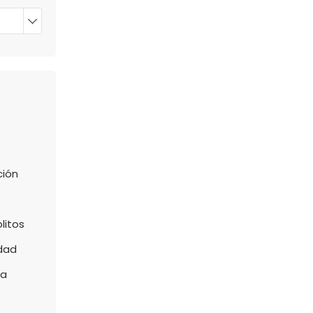
ción
litos
dad
ca