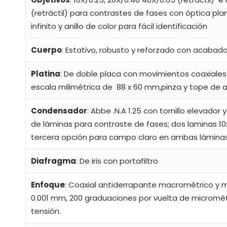
(retráctil) para contrastes de fases con óptica pla
infinito y anillo de color para fácil identificación
Cuerpo
: Estativo, robusto y reforzado con acabado
Platina
: De doble placa con movimientos coaxiales 
escala milimétrica de 88 x 60 mm,pinza y tope de aj
Condensador
: Abbe .N.A 1.25 con tornillo elevador
de láminas para contraste de fases; dos laminas 10x
tercera opción para campo claro en ambas láminas
Diafragma
: De iris con portafiltro
Enfoque
: Coaxial antiderrapante macrométrico y m
0.001 mm, 200 graduaciones por vuelta de micromét
tensión.