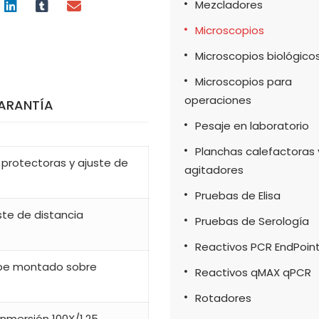
Mezcladores
Microscopios
Microscopios biológico
Microscopios para
operaciones
ARANTÍA
Pesaje en laboratorio
Planchas calefactoras 
 protectoras y ajuste de
agitadores
Pruebas de Elisa
ste de distancia
Pruebas de Serología
Reactivos PCR EndPoin
tope montado sobre
Reactivos qMAX qPCR
Rotadores
 inmersión 100X/1.25