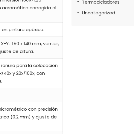
Termocicladores
n acromática corregida al
Uncategorized
 en pintura epóxica.
X-Y, 150 x 140 mm, vernier,
uste de altura.
 y ranura para la colocación
/40x y 20x/100x, con
.
icrométrico con precisión
rico (0.2 mm) y ajuste de