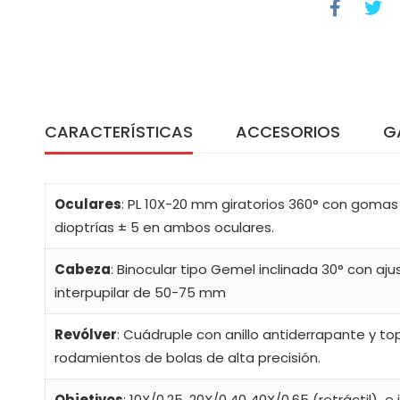
CARACTERÍSTICAS
ACCESORIOS
G
Oculares
: PL 10X-20 mm giratorios 360° con gomas
dioptrías ± 5 en ambos oculares.
Cabeza
: Binocular tipo Gemel inclinada 30° con aju
interpupilar de 50-75 mm
Revólver
: Cuádruple con anillo antiderrapante y 
rodamientos de bolas de alta precisión.
Objetivos
: 10X/0.25, 20X/0.40 40X/0.65 (retráctil) e