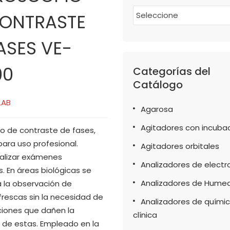
CONTRASTE
Seleccione
ASES VE-
00
Categorías del
Catálogo
LAB
Agarosa
Agitadores con incuba
o de contraste de fases,
ara uso profesional.
Agitadores orbitales
ealizar exámenes
Analizadores de electro
. En áreas biológicas se
Analizadores de Hume
ra la observación de
rescas sin la necesidad de
Analizadores de quími
nciones que dañen la
clínica
 de estas. Empleado en la