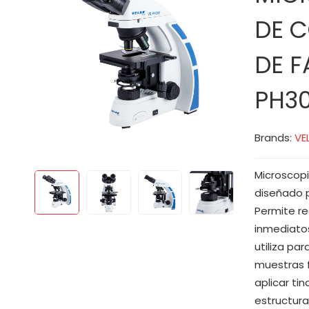
DE 
DE F
PH3
Brands:
VE
Microscopi
diseñado p
Permite r
inmediatos
utiliza pa
muestras f
aplicar ti
estructura