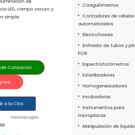
 Iluminación de
Coagulómetros
cia LED, campo oscuro y
Contadores de células
ón simple.
automatizados
Electroforesis
Enfriador de tubos y pl
PCR
Espectrofotómetros
a de Cotización
Esterilizadores
pare
Homogeneizadores
Incubadoras
r a la Cita
Instrumentos para
microplacas
microscopio
AB
Manipulación de líquid