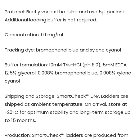
Protocol: Briefly vortex the tube and use 5µl per lane.
Additional loading buffer is not required.
Concentration: 0.1 mg/ml
Tracking dye: bromophenol blue and xylene cyanol
Buffer formulation: 10mM Tris-HCl (pH 8.0), 5mM EDTA,
12.5% glycerol, 0.008% bromophenol blue, 0.008% xylene
cyanol
Shipping and Storage: SmartCheck™ DNA Ladders are
shipped at ambient temperature. On arrival, store at
-20°C for optimum stability and long-term storage up
to 15 months.
Production: SmartCheck™ ladders are produced from