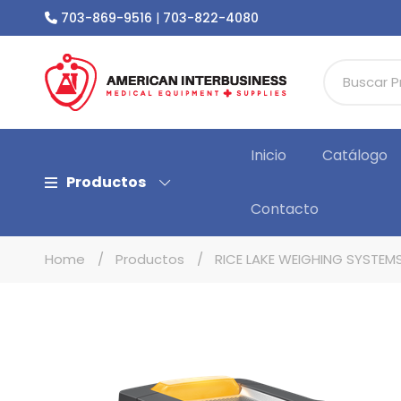
703-869-9516
|
703-822-4080
Inicio
Catálogo
Productos
Contacto
Home
Productos
RICE LAKE WEIGHING SYSTEM