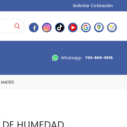
Solicitar Cotización
Whatsapp:
703-869-9516
 MA160
D
 DE HUMEDAD