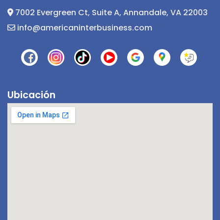
7002 Evergreen Ct, Suite A, Annandale, VA 22003
info@americaninterbusiness.com
Ubicación
¡Hola! 👋! ¿Tienes alguna pregunta? Estoy
aquí para ayudarte.